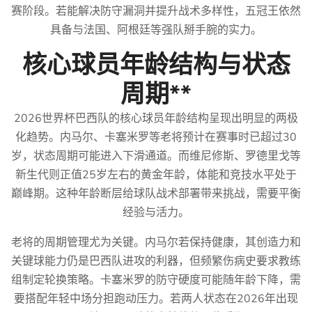
赛阶段。若能解决防守漏洞并提升战术多样性，五冠王依然
具备与法国、阿根廷等强队掰手腕的实力。
核心球员年龄结构与状态
周期**
2026世界杯巴西队的核心球员年龄结构呈现出明显的两极
化趋势。内马尔、卡塞米罗等老将预计在赛事时已超过30
岁，状态周期可能进入下滑通道。而维尼修斯、罗德里戈等
新生代则正值25岁左右的黄金年龄，体能和竞技水平处于
巅峰期。这种年龄断层给球队战术部署带来挑战，需要平衡
经验与活力。
老将的周期管理尤为关键。内马尔若保持健康，其创造力和
关键球能力仍是巴西队进攻的利器，但频繁伤病史要求教练
组制定轮换策略。卡塞米罗的防守硬度可能随年龄下降，需
要搭配年轻中场分担跑动压力。若两人状态在2026年出现