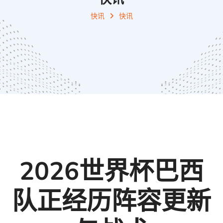
快讯
快讯
2026世界杯巴西
队正经历阵容更新