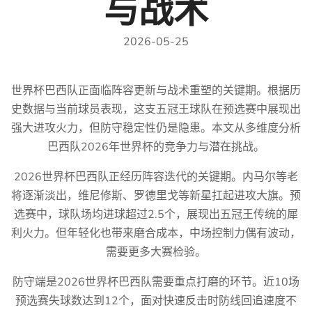
与战术
2026-05-25
世界杯巴西队正面临阵容更新与战术重塑的关键期。根据历
史数据与当前球员表现，这支五冠王球队在预选赛中展现出
强大进攻火力，但防守稳定性仍是隐患。本文从多维度分析
巴西队2026年世界杯的竞争力与潜在挑战。
2026世界杯巴西队正经历阵容迭代的关键期。内马尔等老
将逐渐淡出，维尼修斯、罗德里戈等新星扛起进攻大旗。预
选赛中，球队场均进球超过2.5个，展现出五冠王传统的犀
利火力。但年轻化也带来磨合成本，中场控制力偶有波动，
需要更多大赛检验。
防守端是2026世界杯巴西队需要重点打磨的环节。近10场
预选赛失球数达到12个，面对快速反击时防线回追速度不