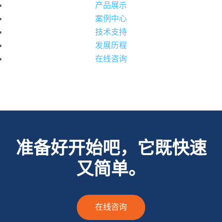
产品展示
案例中心
技术支持
发展历程
在线咨询
准备好开始吧，它既快速
又简单。
在线咨询