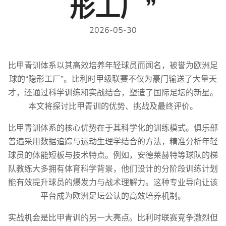
形工厂”
2026-05-30
比甲青训体系以其高效培养年轻球员而闻名，被誉为欧洲足
球的“隐形工厂”。比利时甲级联赛不仅为豪门输送了大量天
才，还通过科学训练和实战结合，塑造了国际足坛的新星。
本文将探讨比甲青训的优势、挑战及最终评价。
比甲青训体系的核心优势在于其科学化的训练模式。俱乐部
普遍采用数据追踪与运动生理学结合的方法，精准分析年轻
球员的体能短板与技术特点。例如，安德莱赫特等球队的梯
队教练大多拥有体育科学背景，他们设计的分阶段训练计划
能有效提升球员的爆发力与战术理解力。这种专业导向让该
平台成为欧洲足坛公认的高效培养机制。
实战机会是比甲青训的另一大亮点。比利时联赛竞争激烈但