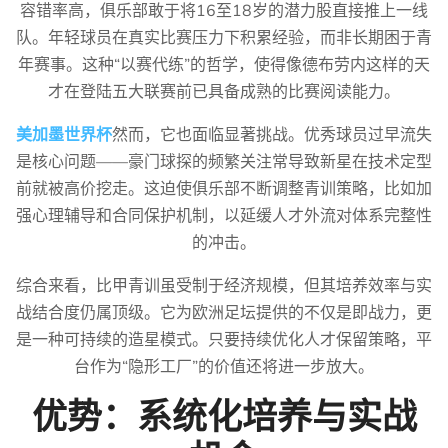
容错率高，俱乐部敢于将16至18岁的潜力股直接推上一线
队。年轻球员在真实比赛压力下积累经验，而非长期困于青
年赛事。这种“以赛代练”的哲学，使得像德布劳内这样的天
才在登陆五大联赛前已具备成熟的比赛阅读能力。
美加墨世界杯
然而，它也面临显著挑战。优秀球员过早流失
是核心问题——豪门球探的频繁关注常导致新星在技术定型
前就被高价挖走。这迫使俱乐部不断调整青训策略，比如加
强心理辅导和合同保护机制，以延缓人才外流对体系完整性
的冲击。
综合来看，比甲青训虽受制于经济规模，但其培养效率与实
战结合度仍属顶级。它为欧洲足坛提供的不仅是即战力，更
是一种可持续的造星模式。只要持续优化人才保留策略，平
台作为“隐形工厂”的价值还将进一步放大。
优势：系统化培养与实战